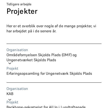
Tidligere arbejde
Projekter
Her er et overblik over nogle af de mange projekter, vi
har arbejdet på i de senere år.
Organisation
Områdefornyelsen Skjolds Plads (OMF) og
Ungenetværket Skjolds Plads
Projekt
Erfaringsopsamling for Ungenetværk Skjolds Plads
Type
Evaluering og erfaringsopsamling
Organisation
Dato
2026
KAB
Analyse & forandring gennemfører en afsluttende
Projekt
erfaringsopsamling af Ungenetværk Skjolds Plads' samlede
Backbone-sekretariat for All In i Lundtoftegade