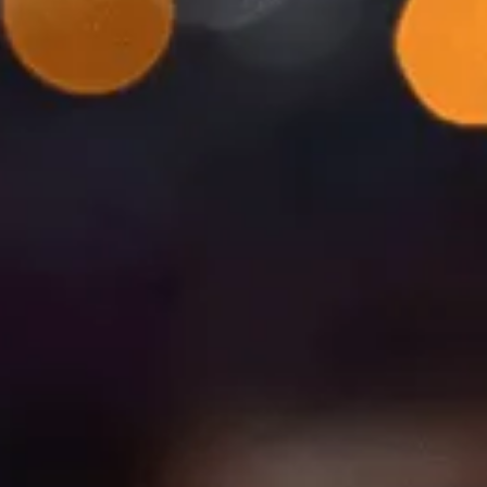
Fordi vilde problemer
kræver vilde løsninger
Analyse & Forandring hjælper medarbejdere, ledere,
organisationer og offentlige institutioner med at skabe