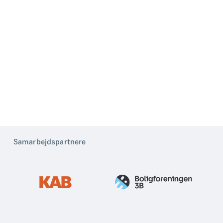
hjælper med at skabe
bæredygtige løsninger på
komplekse problemer.
LÆS MERE
KONTAKT
Samarbejdspartnere